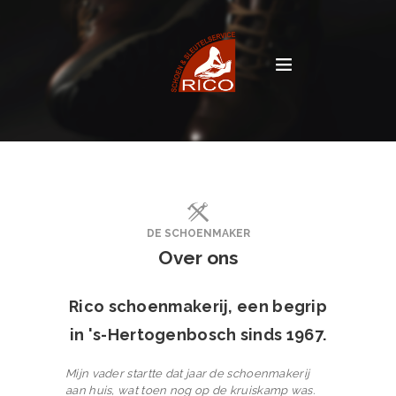
DE SCHOENMAKER
Over ons
Rico schoenmakerij, een begrip
in 's-Hertogenbosch sinds 1967.
Mijn vader startte dat jaar de schoenmakerij
aan huis, wat toen nog op de kruiskamp was.