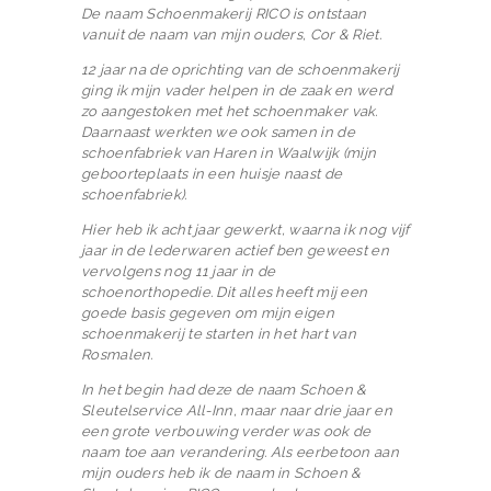
De naam Schoenmakerij RICO is ontstaan
vanuit de naam van mijn ouders, Cor & Riet.
12 jaar na de oprichting van de schoenmakerij
ging ik mijn vader helpen in de zaak en werd
zo aangestoken met het schoenmaker vak.
Daarnaast werkten we ook samen in de
schoenfabriek van Haren in Waalwijk (mijn
geboorteplaats in een huisje naast de
schoenfabriek).
Hier heb ik acht jaar gewerkt, waarna ik nog vijf
jaar in de lederwaren actief ben geweest en
vervolgens nog 11 jaar in de
schoenorthopedie. Dit alles heeft mij een
goede basis gegeven om mijn eigen
schoenmakerij te starten in het hart van
Rosmalen.
In het begin had deze de naam Schoen &
Sleutelservice All-Inn, maar naar drie jaar en
een grote verbouwing verder was ook de
naam toe aan verandering. Als eerbetoon aan
mijn ouders heb ik de naam in Schoen &