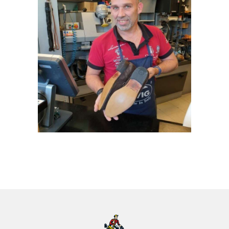
S
C
O
N
T
A
C
T
S
C
H
O
E
N