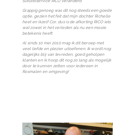
Sleutelservice RICO veranderd.
Grappig genoeg was dit nog steeds een goede
optie, gezien het feit dat mijn dochter Richelle
heet en ikzelf Cor, dus is de afkorting RICO iets
wat zowel in het verleden als nu een mooie
betekenis heeft.
Al sinds 10 mei 2010 mag ik dit beroep met
H
veel liefde en plezier uitoefenen. Ik wordt nog
dagelijks blij van tevreden, goed geholpen
O
klanten en ik hoop dit nog zo lang als mogelijk
M
door te kunnen zetten voor iedereen in
Rosmalen en omgeving!
E
O
V
E
R
O
N