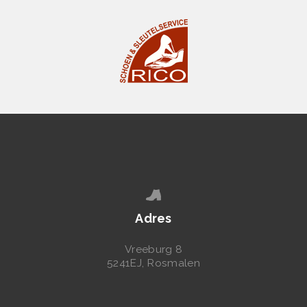
N
S
L
E
U
T
E
L
S
L
Adres
E
D
Vreeburg 8
E
5241EJ, Rosmalen
R
W