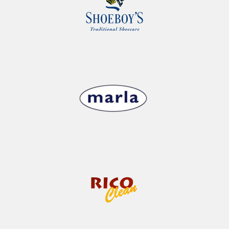
M
A
K
E
R
I
J
S
H
O
E
C
L
E
A