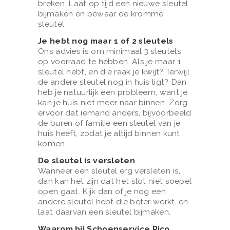
breken. Laat op tijd een nieuwe sleutel
M
bijmaken en bewaar de kromme
sleutel.
A
Je hebt nog maar 1 of 2 sleutels
K
Ons advies is om minimaal 3 sleutels
E
op voorraad te hebben. Als je maar 1
sleutel hebt, en die raak je kwijt? Terwijl
R
de andere sleutel nog in huis ligt? Dan
I
heb je natuurlijk een probleem, want je
kan je huis niet meer naar binnen. Zorg
J
ervoor dat iemand anders, bijvoorbeeld
S
de buren of familie een sleutel van je
huis heeft, zodat je altijd binnen kunt
H
komen.
O
De sleutel is versleten
E
Wanneer een sleutel erg versleten is,
dan kan het zijn dat het slot niet soepel
C
open gaat. Kijk dan of je nog een
L
andere sleutel hebt die beter werkt, en
laat daarvan een sleutel bijmaken.
E
Waarom bij Schoenservice Rico