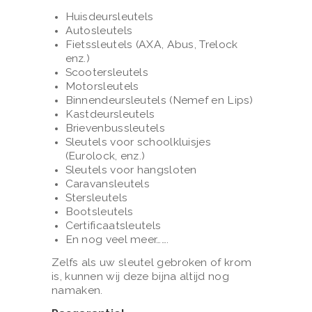
Huisdeursleutels
Autosleutels
Fietssleutels (AXA, Abus, Trelock
enz.)
Scootersleutels
Motorsleutels
Binnendeursleutels (Nemef en Lips)
Kastdeursleutels
H
Brievenbussleutels
Sleutels voor schoolkluisjes
O
(Eurolock, enz.)
M
Sleutels voor hangsloten
Caravansleutels
E
Stersleutels
Bootsleutels
O
Certificaatsleutels
V
En nog veel meer…….
E
Zelfs als uw sleutel gebroken of krom
R
is, kunnen wij deze bijna altijd nog
namaken.
O