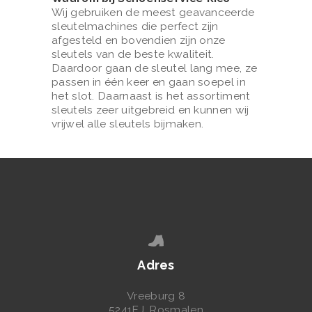
A
Wij gebruiken de meest geavanceerde
N
sleutelmachines die perfect zijn
afgesteld en bovendien zijn onze
S
sleutels van de beste kwaliteit.
L
Daardoor gaan de sleutel lang mee, ze
passen in één keer en gaan soepel in
E
het slot. Daarnaast is het assortiment
U
sleutels zeer uitgebreid en kunnen wij
vrijwel alle sleutels bijmaken.
T
E
L
S
L
E
D
Adres
E
Vreeburg 8
R
5241EJ, Rosmalen