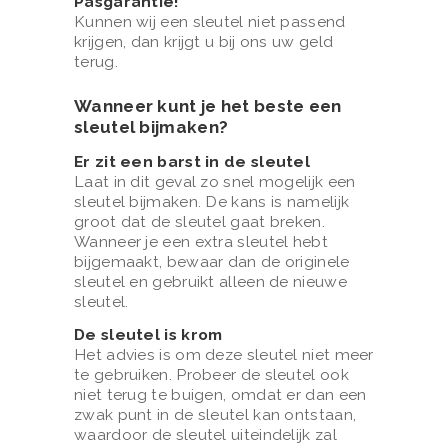
Pasgarantie!
N
Kunnen wij een sleutel niet passend
S
krijgen, dan krijgt u bij ons uw geld
terug.
C
O
Wanneer kunt je het beste een
sleutel bijmaken?
N
Er zit een barst in de sleutel
T
Laat in dit geval zo snel mogelijk een
A
sleutel bijmaken. De kans is namelijk
groot dat de sleutel gaat breken.
C
Wanneer je een extra sleutel hebt
T
bijgemaakt, bewaar dan de originele
sleutel en gebruikt alleen de nieuwe
S
sleutel.
C
De sleutel is krom
H
Het advies is om deze sleutel niet meer
te gebruiken. Probeer de sleutel ook
O
niet terug te buigen, omdat er dan een
E
zwak punt in de sleutel kan ontstaan,
waardoor de sleutel uiteindelijk zal
N