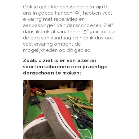
S
Ook je geliefde dansschoenen zijn bij
H
ons in goede handen. Wij hebben veel
ervaring met reparaties en
O
aanpassingen van dansschoenen. Zelf
E
e
dans ik ook al vanaf mijn 15
jaar tot op
de dag van vandaag en heb ik dus ook
C
veel ervaring omtrent de
L
mogelijkheden op dit gebied.
E
Zoals u ziet is er van allerlei
soorten schoenen een prachtige
A
dansschoen te maken:
N
S
L
E
U
T
E