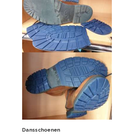
T
S
C
H
O
E
N
M
A
K
E
R
I
J
Dansschoenen