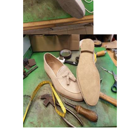
L
S
L
E
D
E
R
W
A
R
E
N
N
A