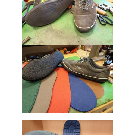
M
E
O
V
E
R
O
N
S
C
O
N
T
A
C